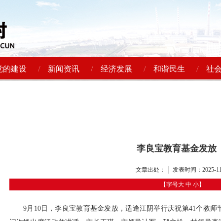
/
/
/
/
党的建设
新闻资讯
经济发展
和谐民生
社
李良宝教育基金发放
文章出处： │ 发表时间：2025-11
【字号
大
中
小
】
9月10日，李良宝教育基金发放，适逢江阴举行庆祝第41个教