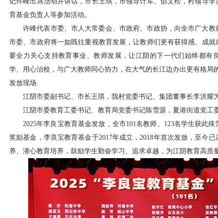
记许峰出席活动并讲话，市长王琪，市领导计军、邵文松，村领导李
育基金负责人等参加活动。
许峰代表市委、市人大常委会、市政府、市政协，向全市广大教
市委、市政府将一如既往重视教育发展，让教师们更有获得感、成就
要全力关心支持教育事业、教师发展，让江阴的下一代们始终都有
学、用心治校，与广大教师同心协力，在大气的长江边办出更有格局
发放现场
江阴市委副书记、市长王琪，我村党委书记、集团董事长李洪耀
江阴市委教育工委书记、教育局党委书记陈雪源，夏港街道党工
2025年李良宝教育基金发放，全市101名教师、123名学生获
奖励基金，李良宝教育基金于2017年成立，2018年首次发放，至
养、潜心教育培养，鼓励学生勤奋学习、追求卓越，为江阴教育高质